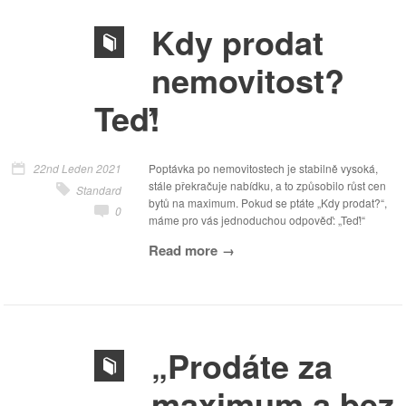
Kdy prodat
nemovitost?
Teď!
22nd Leden 2021
Poptávka po nemovitostech je stabilně vysoká,
stále překračuje nabídku, a to způsobilo růst cen
Standard
bytů na maximum. Pokud se ptáte „Kdy prodat?“,
0
máme pro vás jednoduchou odpověď: „Teď!“
Read more
„Prodáte za
maximum a bez