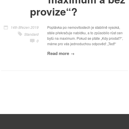
provize“?
14th Březen 2019
Poptávka po nemovitostech je stabilně vysoká,
stále překračuje nabídku, a to způsobilo růst cen
Standard
bytů na maximum. Pokud se ptáte „Kdy prodat?“,
0
máme pro vás jednoduchou odpověď: „Teď!“
Read more