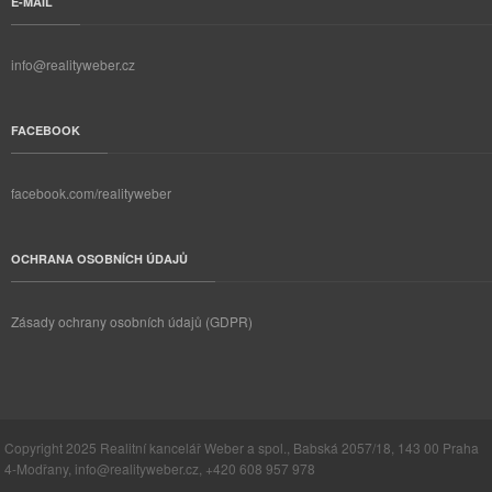
E-MAIL
info@realityweber.cz
FACEBOOK
facebook.com/realityweber
OCHRANA OSOBNÍCH ÚDAJŮ
Zásady ochrany osobních údajů (GDPR)
Copyright 2025 Realitní kancelář Weber a spol., Babská 2057/18, 143 00 Praha
4-Modřany, info@realityweber.cz, +420 608 957 978