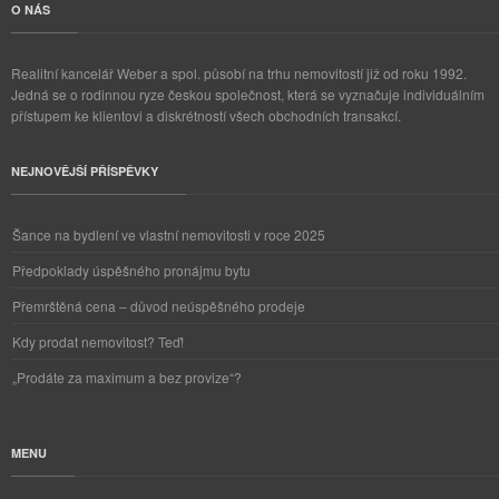
O NÁS
Realitní kancelář Weber a spol. působí na trhu nemovitostí již od roku 1992.
Jedná se o rodinnou ryze českou společnost, která se vyznačuje individuálním
přístupem ke klientovi a diskrétností všech obchodních transakcí.
NEJNOVĚJŠÍ PŘÍSPĚVKY
Šance na bydlení ve vlastní nemovitosti v roce 2025
Předpoklady úspěšného pronájmu bytu
Přemrštěná cena – důvod neúspěšného prodeje
Kdy prodat nemovitost? Teď!
„Prodáte za maximum a bez provize“?
MENU